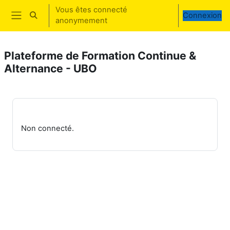
Passer au contenu principal
Vous êtes connecté
Connexion
Activer/désactiver la saisie de recherche
anonymement
Panneau latéral
Plateforme de Formation Continue &
Alternance - UBO
Non connecté.